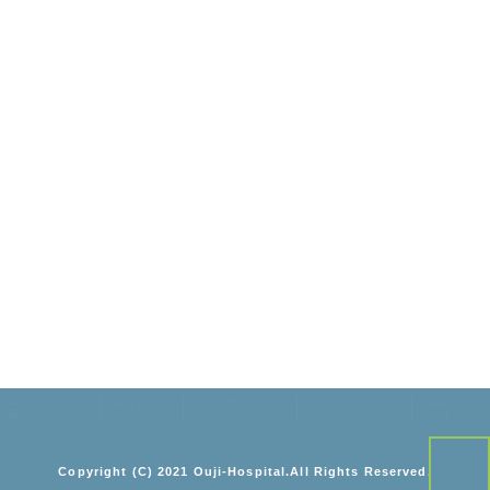
<メディア掲
美容スペー
メンズ脱毛スペー
包茎手術ホスピタ
美容ノー
載>
ス
ス
ル
ト
Copyright (C) 2021 Ouji-Hospital.All Rights Reserved.